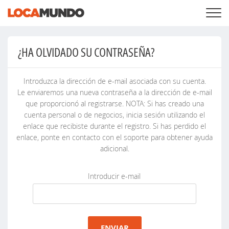
INICIAR SESIÓN
+
SERVICIOS
¿HA OLVIDADO SU CONTRASEÑA?
+
PRECIOS
REGISTRE SU PROPIEDAD PRIVADA
BUSCAR LOCACIONES
Introduzca la dirección de e-mail asociada con su cuenta.
+
ACERCA DE NOSOTROS
Le enviaremos una nueva contraseña a la dirección de e-mail
que proporcionó al registrarse. NOTA: Si has creado una
cuenta personal o de negocios, inicia sesión utilizando el
enlace que recibiste durante el registro. Si has perdido el
enlace, ponte en contacto con el soporte para obtener ayuda
adicional.
Introducir e-mail