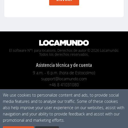
El software Nº1 para locations. Derechos de autor © 2026 Locamundo.
Todos los derechos reservados.
Asistencia técnica y de cuenta
9 a.m. - 6 p.m. (hora de Estocolmo)
support@locamundo.com
+46 8 41031080
We use cookies to personalize content and ads, to provide social
Compañía
media features and to analyze our traffic. Some of these cookies
Precios
also help improve your user experience on our websites, assist with
Política de privacidad
navigation and your ability to provide feedback and assist with our
promotional and marketing efforts.
Medios de comunicación social