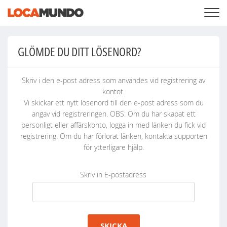
LOGGA IN
+
VÅRA TJÄNSTER
GLÖMDE DU DITT LÖSENORD?
+
PRISER
LISTA DIN PRIVATA EGENDOM
SÖK LOCATIONS
Skriv i den e-post adress som användes vid registrering av
BLOGG
kontot.
+
OM OSS
Vi skickar ett nytt lösenord till den e-post adress som du
angav vid registreringen. OBS: Om du har skapat ett
personligt eller affärskonto, logga in med länken du fick vid
registrering. Om du har förlorat länken, kontakta supporten
för ytterligare hjälp.
Skriv in E-postadress