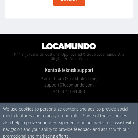
Nr 1 mjukvara för locations. Upphovsrätt © 2026 Locamundo. Alla
rättigheter förbehållna.
Konto & teknisk support
9 am - 6 pm (Stockholm time)
support@locamundo.com
+46 8 41031080
Företag
We use cookies to personalize content and ads, to provide social
Priser
media features and to analyze our traffic. Some of these cookies
blogg
also help improve your user experience on our websites, assist with
Integritetspolicy
navigation and your ability to provide feedback and assist with our
promotional and marketing efforts.
Sociala medier