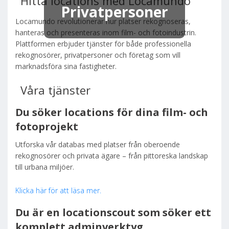
Hitta locations med Locamundo
Privatpersoner
Locamundo revolutionerar hur platser rekognoseras,
hanteras och presenteras inom film- och fotoindustrin.
Plattformen erbjuder tjänster för både professionella
rekognosörer, privatpersoner och företag som vill
marknadsföra sina fastigheter.
Våra tjänster
Du söker locations för dina film- och
fotoprojekt
Utforska vår databas med platser från oberoende
rekognosörer och privata ägare – från pittoreska landskap
till urbana miljöer.
Klicka här för att läsa mer.
Du är en locationscout som söker ett
komplett adminverktyg