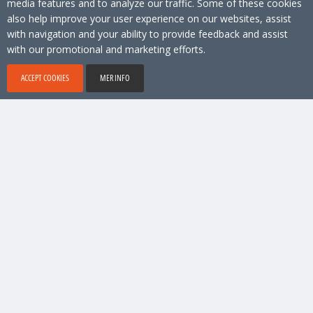
media features and to analyze our traffic. Some of these cookies
also help improve your user experience on our websites, assist
with navigation and your ability to provide feedback and assist
with our promotional and marketing efforts.
ACCEPT COOKIES
MER INFO
Nr 1 mjukvara för locations. Upphovsrätt © 2026 Locamundo. Alla
rättigheter förbehållna.
Konto & teknisk support
9 am - 6 pm (Stockholm time)
support@locamundo.com
+46 8 41031080
Företag
Priser
blogg
Integritetspolicy