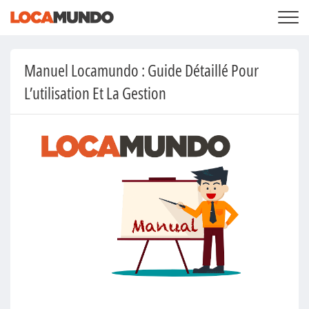
CONNEXION
+
NOS SERVICES
Manuel Locamundo : Guide Détaillé Pour
+
TARIFS
LISTEZ VOTRE PROPRIÉTÉ PRIVÉE
L’utilisation Et La Gestion
RECHERCHER DES LIEUX
+
QUI SOMMES-NOUS