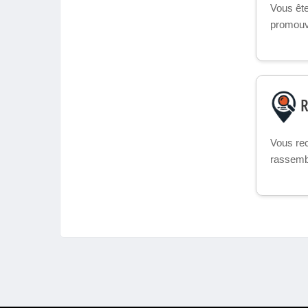
Vous ête
promouv
R
Vous rec
rassemb